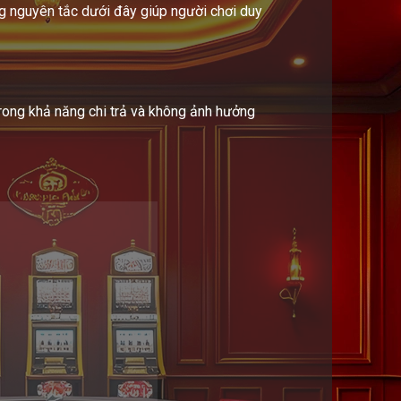
ững nguyên tắc dưới đây giúp người chơi duy
trong khả năng chi trả và không ảnh hưởng