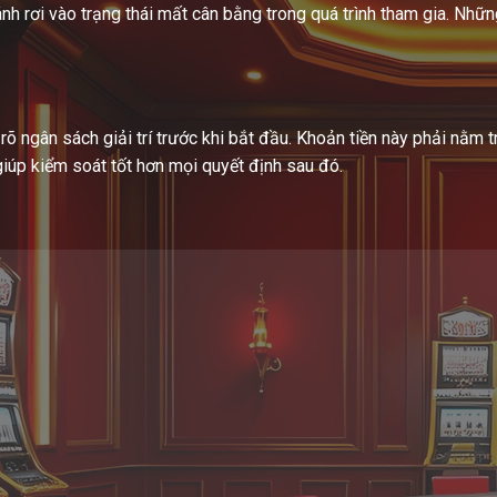
ánh rơi vào trạng thái mất cân bằng trong quá trình tham gia. Nh
õ ngân sách giải trí trước khi bắt đầu. Khoản tiền này phải nằm 
 giúp kiểm soát tốt hơn mọi quyết định sau đó.