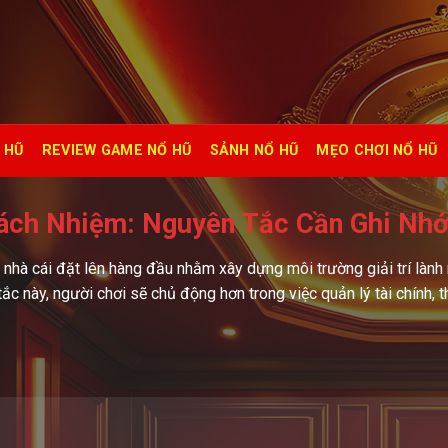
 HŨ
REVIEW GAME NỔ HŨ
SẢNH NỔ HŨ
MẸO CHƠI NỔ HŨ
rách Nhiệm: Nguyên Tắc Cần Ghi Nh
 nhà cái đặt lên hàng đầu nhằm xây dựng môi trường giải trí lành
ắc này, người chơi sẽ chủ động hơn trong việc quản lý tài chính, 