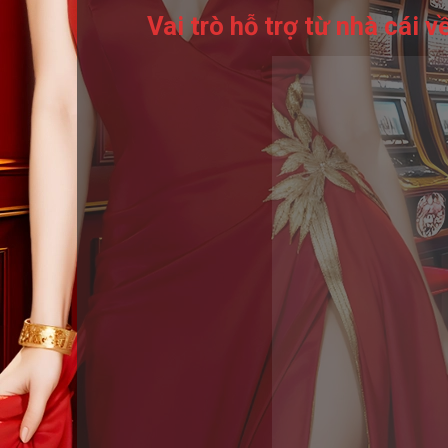
Vai trò hỗ trợ từ nhà cái 