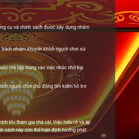
c công cụ và chính sách được xây dựng nhằm
ó trách nhiệm khuyến khích người chơi sử
buộc mà tập trung vào việc nhắc nhở kịp
hích người chơi chủ động tìm kiếm hỗ trợ
ính khi tham gia nhà cái. Việc hiểu rõ và áp
nh sách này còn thể hiện định hướng phát