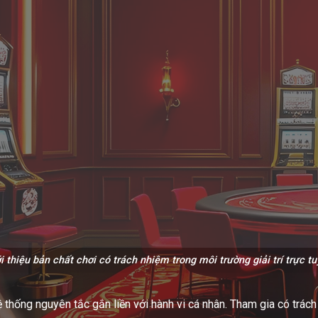
i thiệu bản chất chơi có trách nhiệm trong môi trường giải trí trực t
 thống nguyên tắc gắn liền với hành vi cá nhân. Tham gia có trác