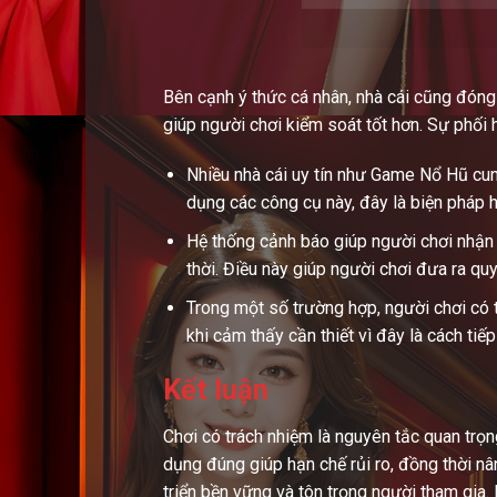
Bên cạnh ý thức cá nhân, nhà cái cũng đóng
giúp người chơi kiểm soát tốt hơn. Sự phối h
Nhiều nhà cái uy tín như Game Nổ Hũ cung
dụng các công cụ này, đây là biện pháp hỗ
Hệ thống cảnh báo giúp người chơi nhận 
thời. Điều này giúp người chơi đưa ra quy
Trong một số trường hợp, người chơi có 
khi cảm thấy cần thiết vì đây là cách tiếp
Kết luận
Chơi có trách nhiệm là nguyên tắc quan trọng 
dụng đúng giúp hạn chế rủi ro, đồng thời nâ
triển bền vững và tôn trọng người tham gia.