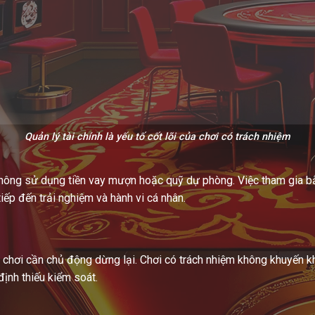
Quản lý tài chính là yếu tố cốt lõi của chơi có trách nhiệm
không sử dụng tiền vay mượn hoặc quỹ dự phòng. Việc tham gia b
iếp đến trải nghiệm và hành vi cá nhân.
 chơi cần chủ động dừng lại. Chơi có trách nhiệm không khuyến k
định thiếu kiểm soát.