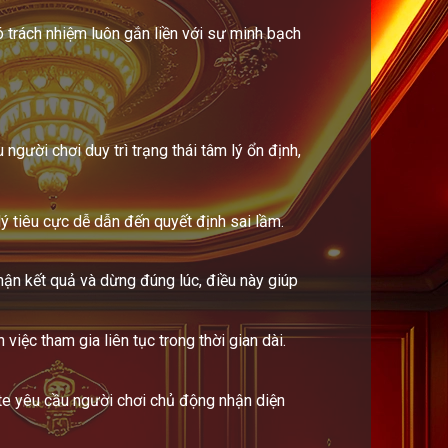
ó trách nhiệm luôn gắn liền với sự minh bạch
người chơi duy trì trạng thái tâm lý ổn định,
ý tiêu cực dễ dẫn đến quyết định sai lầm.
hận kết quả và dừng đúng lúc, điều này giúp
iệc tham gia liên tục trong thời gian dài.
ite yêu cầu người chơi chủ động nhận diện