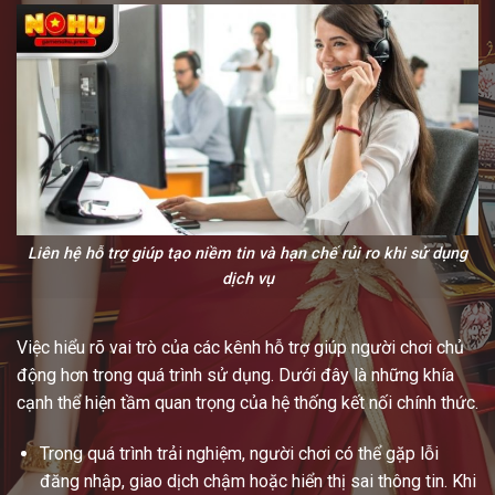
Liên hệ hỗ trợ giúp tạo niềm tin và hạn chế rủi ro khi sử dụng
dịch vụ
Việc hiểu rõ vai trò của các kênh hỗ trợ giúp người chơi chủ
động hơn trong quá trình sử dụng. Dưới đây là những khía
cạnh thể hiện tầm quan trọng của hệ thống kết nối chính thức.
Trong quá trình trải nghiệm, người chơi có thể gặp lỗi
đăng nhập, giao dịch chậm hoặc hiển thị sai thông tin. Khi